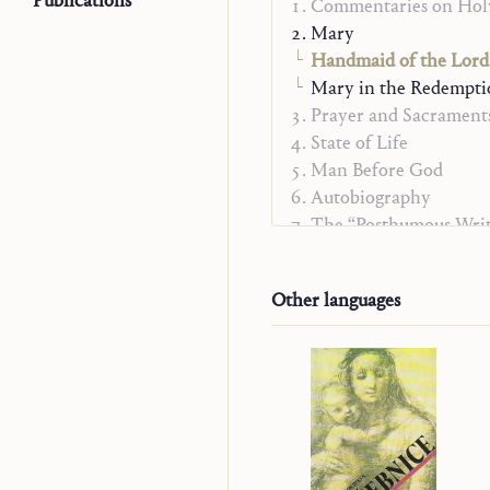
Publications
Commentaries on Holy
り、
Mary
て
Handmaid of the Lord
Mary in the Redempti
の
Prayer and Sacrament
と
State of Life
Man Before God
Autobiography
The “Posthumous Writ
Other languages