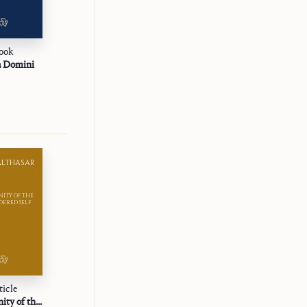
ook
Book
Book
a Domini
Ancilla Domini. María en la redención
La Servante du Seigneur
ALTHASAR
VON BALTHASAR
NITY OF THE
玫瑰經
ERED SELF
ticle
Book
Book
The Serenity of the Surrendered Self
三つの花冠
玫瑰經