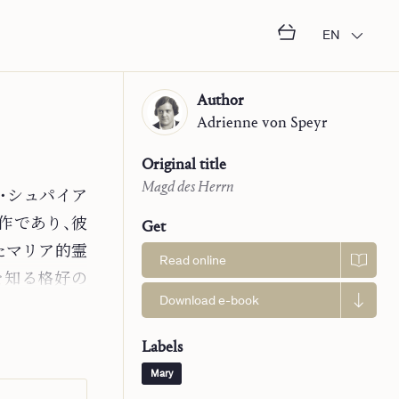
EN
Author
Adrienne
von Speyr
Original title
Magd des Herrn
・シュパイア
作であり、彼
Get
たマリア的霊
Read online
を知る格好の
Download e-book
、本書はユニ
母マリア自身
Labels
マリアの霊性
Mary
。お言葉どお