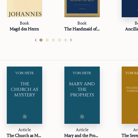
Book
Book
B
Magd des Herrn
The Handmaid of the Lord
Ancill
VON SPEYR
VON SPEYR
VON B
THE
MARY AND
CHURCH AS
THE
THE SERE
SURREND
MYSTERY
PROPHETS
Article
Article
Ar
The Church as Mystery
Mary and the Prophets