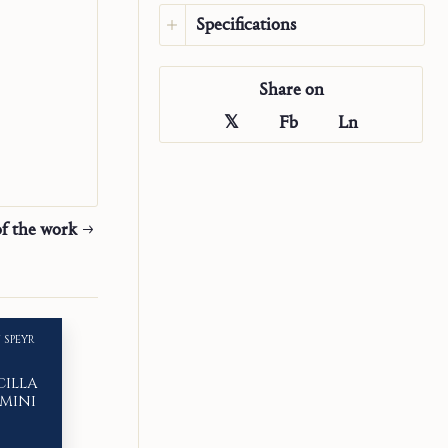
言葉に凝縮され
Specifications
という共同体
Language:
Japanese
ることにある
Share on
Original language:
German
ISBN:
978-1-63674-014-0
𝕏
Fb
Ln
Publisher:
Saint John
Publications
Translator:
Riyako Hikota
Year:
2022
f the work
Type:
Book
 SPEYR
ILLA
MINI