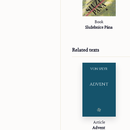
Book
Služebnice Pána
Related texts
VON SPEYR
ADVENT
Article
Advent