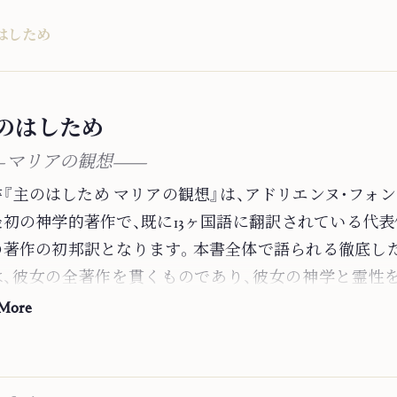
はしため
のはしため
マリアの観想―
書『主のはしため マリアの観想』は、アドリエンヌ・フォン
最初の神学的著作で、既に13ヶ国語に翻訳されている代表
の著作の初邦訳となります。本書全体で語られる徹底し
は、彼女の全著作を貫くものであり、彼女の神学と霊性
り口となります。 また、カトリックのマリア論としても
 More
クで深い洞察にあふれています。本書の優れた点は、聖
焦点を当てたマリア論であるというに留まらず、聖母
それは言うまでもなく、「わたしは主のはしためです