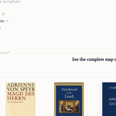
 Scripture
この身に成りますように」(ルカ 1 : 38) という受諾の
いるのですが―に倣うキリスト者個人のあり方、家族
on
あり方、教会という共同体のあり方をも深く探求してい
s
言えるでしょう。
ings”
See the complete map o
VON
ANC
DO