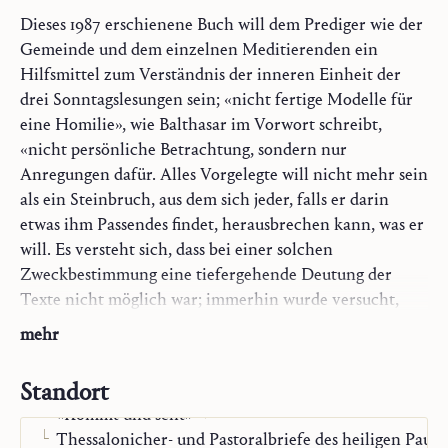
Dieses 1987 erschienene Buch will dem Prediger wie der
Gemeinde und dem einzelnen Meditierenden ein
Hilfsmittel zum Verständnis der inneren Einheit der
drei Sonntagslesungen sein; «nicht fertige Modelle für
eine Homilie», wie Balthasar im Vorwort schreibt,
«nicht persönliche Betrachtung, sondern nur
Anregungen dafür. Alles Vorgelegte will nicht mehr sein
als ein Steinbruch, aus dem sich jeder, falls er darin
Trilogie
etwas ihm Passendes findet, herausbrechen kann, was er
Skizzen zur Theologie
will. Es versteht sich, dass bei einer solchen
Monographien
Zweckbestimmung eine tiefergehende Deutung der
Wort Gottes und betrachtendes Gebet
Texte nicht möglich war; immerhin wurde versucht,
Das betrachtende Gebet
den wichtigsten exegetischen Forderungen an eine
mehr
Christlich meditieren
Perikope gerecht zu werden».
König David
Standort
Weihnacht und Anbetung
Zu den drei Lesungen für alle Sonn- und Festtage, die
«Kommt und seht»
auch in einem Schriftstellen-Index aufgelistet sind,
Thessalonicher- und Pastoralbriefe des heiligen Paulu
werden Leitgedanken vorgelegt, die den in jedem Text