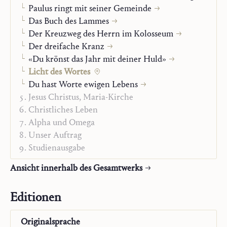
Paulus ringt mit seiner Gemeinde
liegenden Gehalt verdeutlichen und die allen drei
Das Buch des Lammes
Lesungen gemeinsamen Motive aufzeigen. Knapp und
Der Kreuzweg des Herrn im Kolosseum
ohne Zierat werden diese Leitgedanken und ihre
Der dreifache Kranz
inneren Zusammenhänge herausgestellt. Balthasar war
«Du krönst das Jahr mit deiner Huld»
ein großer Kenner der Heiligen Schrift. Er war ein
Licht des Wortes
Meister des Wortes, weil er zeitlebens auch ein «Hörer
Du hast Worte ewigen Lebens
des Wortes» war.
Jesus Christus, Maria-Kirche
Christliches Leben
Alpha und Omega
Unser Auftrag
Studienausgabe
Ansicht innerhalb des Gesamtwerks
Editionen
Originalsprache