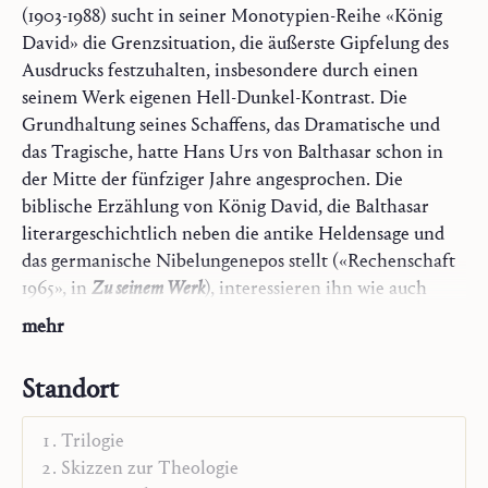
(1903-1988) sucht in seiner Monotypien-Reihe «König
David» die Grenzsituation, die äußerste Gipfelung des
Ausdrucks festzuhalten, insbesondere durch einen
seinem Werk eigenen Hell-Dunkel-Kontrast. Die
Grundhaltung seines Schaffens, das Dramatische und
das Tragische, hatte Hans Urs von Balthasar schon in
der Mitte der fünfziger Jahre angesprochen. Die
biblische Erzählung von König David, die Balthasar
literargeschichtlich neben die antike Heldensage und
das germanische Nibelungenepos stellt («Rechenschaft
1965», in
Zu seinem Werk
), interessieren ihn wie auch
Fronius auf ihre letzte Aussage hin. Während der
mehr
Künstler alles Erschütternd-Bedrohliche in der
gestalteten Form bändigt, weitet der Theologe die
Standort
Davidsgeschichte auf Christus hin aus: «So trägt David
wie eine doppelte Maske. Die Maske der Geschichte, die
Trilogie
an seinem Bild so lange gearbeitet hat, dass die
Skizzen zur Theologie
historischen Züge nur schwer erkennbar bleiben, und