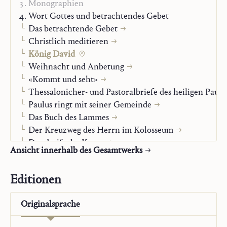
Monographien
die Maske der Offenbarung, da er seine guten und
Wort Gottes und betrachtendes Gebet
schlimmen Taten setzt im Hinblick auf einen Andern,
Das betrachtende Gebet
der mit Nachdruck sein Sohn heißen und wie er aus
Christlich meditieren
Bethlehem gebürtig sein wird.»
König David
Weihnacht und Anbetung
Mit seinem Text zum Bilderzyklus
König David
(1955)
«Kommt und seht»
liefert Balthasar einen Kommentar, der die visionär
Thessalonicher- und Pastoralbriefe des heiligen Paulu
anmutenden Kompositionen theologisch auffüllt und sie
Paulus ringt mit seiner Gemeinde
so neu verstehen hilft.
Das Buch des Lammes
Der Kreuzweg des Herrn im Kolosseum
Der dreifache Kranz
Ansicht innerhalb des Gesamtwerks
«Du krönst das Jahr mit deiner Huld»
Licht des Wortes
Editionen
Du hast Worte ewigen Lebens
Jesus Christus, Maria-Kirche
Originalsprache
Christliches Leben
Alpha und Omega