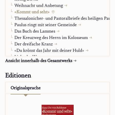
Weihnacht und Anbetung
«Kommt und seht»
Thessalonicher- und Pastoralbriefe des heiligen Paulu
Paulus ringt mit seiner Gemeinde
Das Buch des Lammes
Der Kreuzweg des Herrn im Kolosseum
Der dreifache Kranz
«Du krönst das Jahr mit deiner Huld»
Licht des Wortes
Ansicht innerhalb des Gesamtwerks
Du hast Worte ewigen Lebens
Jesus Christus, Maria-Kirche
Editionen
Christliches Leben
Alpha und Omega
Originalsprache
Unser Auftrag
Studienausgabe