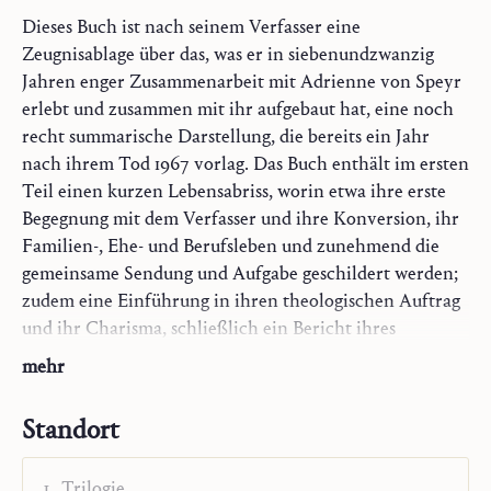
Dieses Buch ist nach seinem Verfasser eine
Zeugnisablage über das, was er in siebenundzwanzig
Jahren enger Zusammenarbeit mit Adrienne von Speyr
erlebt und zusammen mit ihr aufgebaut hat, eine noch
recht summarische Darstellung, die bereits ein Jahr
nach ihrem Tod 1967 vorlag. Das Buch enthält im ersten
Teil einen kurzen Lebensabriss, worin etwa ihre erste
Begegnung mit dem Verfasser und ihre Konversion, ihr
Familien-, Ehe- und Berufsleben und zunehmend die
gemeinsame Sendung und Aufgabe geschildert werden;
zudem eine Einführung in ihren theologischen Auftrag
und ihr Charisma, schließlich ein Bericht ihres
jahrelangen Leidens und Sterbens, sowie einen
mehr
Überblick über die bei ihrem Tod bereits vorliegenden
und geplanten Werke.
Standort
Im zweiten Teil wird uns Adrienne in einer Reihe von
Aussagen über sich selbst vorgestellt, die uns tief in ihre
Trilogie