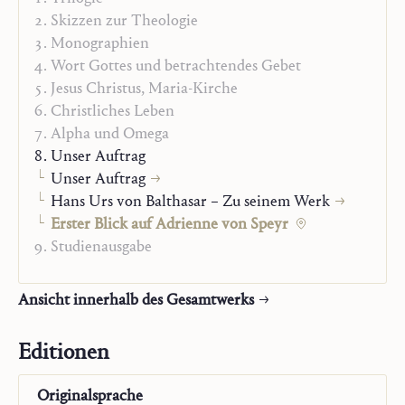
ganz besondere Art zu sein, zu denken, zu fühlen und zu
Skizzen zur Theologie
beten einführt.
Monographien
Wort Gottes und betrachtendes Gebet
Im dritten Teil wird der Leser in Adriennes
Jesus Christus, Maria-Kirche
unmittelbar-lebendiges, neuartiges und empfänglich-
Christliches Leben
schöpferisches Beten eingeführt.
Alpha und Omega
Unser Auftrag
Unser Auftrag
Hans Urs von Balthasar – Zu seinem Werk
Erster Blick auf Adrienne von Speyr
Studienausgabe
Ansicht innerhalb des Gesamtwerks
Editionen
Originalsprache