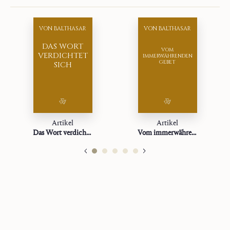
VON BALTHASAR
VON BALTHASAR
DAS WORT
VOM
VERDICHTET
IMMERWÄHRENDEN
GEBET
SICH
Artikel
Artikel
Das Wort verdichtet sich
Vom immerwährenden Gebet