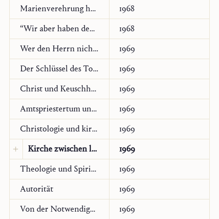
Übersetzung:
Italienisch
Marienverehrung heute
1968
“Wir aber haben den Geist” (1 Kor 2,16)
1968
Wer den Herrn nicht liebt, sei ausgeschieden
1969
Der Schlüssel des Todes und der Hölle
1969
Christ und Keuschheit
1969
Amtspriestertum und Gottesvolk
1969
Christologie und kirchlicher Gehorsam
1969
Kirche zwischen links und rechts
1969
Theologie und Spiritualität
1969
Original:
Deutsch
Autorität
1969
Von der Notwendigkeit der Tradition
1969