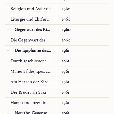
Religion und Ästhetik
1960
Liturgie und Ehrfurcht
1960
Gegenwart des Kindes
1960
Übersetzung:
Englisch
Die Gegenwart der Zukunft
1960
Communio International Catholic Review
Die Epiphanie des Kindes
1961
29/4 (Washington, Winter 2002), 769–
Original:
Französisch
Durch geschlossene Türen
1961
772
Choisir
2, 15 (1961): 2‑3.
Manent fides, spes, caritas
1961
Übersetzung:
Italienisch
Am Herzen der Kirche
1961
Monastica
4 (Civitella S. Paolo/Roma,
Der Bruder als Sakrament
1961
1961), 2–6 (traduzione riveduta per
Haupttendenzen in der heutigen Kirche
1961
questa edizione elettronica)
Neujahr. Gegenwart des Kreuzes
1961