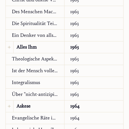
Des Menschen Macht nach der biblischen Offenbarung
1963
Die Spiritualität Teilhards de Chardin. Bemerkungen zur deutschen Ausgabe von “Le Milieu divin”
1963
Ein Denker von allseitiger Offenheit und vollkommener Zucht. Zu einer Ausgabe der Schriften Przywaras im Johannes-Verlag
1963
Alles Ihm
1963
Original:
Italienisch
Theologische Aspekte des Berufes
1963
Monastica
4 (Civitella S. Paolo/Roma,
Ist der Mensch vollendbar?
1963
1963), 2–4 (tr. rivista per questa edizione
Integralismus
1963
elettronica)
Über "nicht-antizipieren"
1963
Askese
1964
Original:
Deutsch
Evangelische Räte in der katholischen Kirche von heute
1964