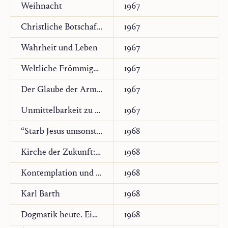
Weihnacht
1967
Original:
Deutsch
Freiburg-Paris: Éditions Johannes Verlag,
2014, 11–50
Christliche Botschaft in dieser Welt
1967
Wahrheit und Leben
1967
Weltliche Frömmigkeit?
1967
Der Glaube der Armen
1967
Unmittelbarkeit zu Gott
1967
“Starb Jesus umsonst?”
1968
Kirche der Zukunft: Volkskirche – Kirche der Gläubigen?
1968
Kontemplation und christliches Leben
1968
Karl Barth
1968
Dogmatik heute. Ein Vortrag
1968