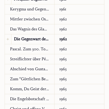
Übersetzung:
Italienisch
Kerygma und Gegenwart
1961
Monastica
4 (Civitella S. Paolo/Roma,
Mittler zwischen Ost und West. Zur 1300-Jahrfeier Maximus’ des Bekenners (580-662)
1962
1964), 21–23 (traduzione riveduta per
Das Wagnis des Glaubens. Ansprache am Weihnachtstag über Radio Beromünster
1962
questa edizione elettronica)
Die Gegenwart der Zukunft
1962
Original:
Italienisch
Pascal. Zum 300. Todestag am 19. August
1962
Monastica
4 (Civitella S. Paolo/Roma,
Streiflichter über Péguy
1963
1962), 1–4
Abschied von Gustav Siewerth
1963
Zum “Göttlichen Bereich” Teilhards de Chardin
1963
Komm, Du Geist der Wissenschaft
1963
Die Engelsbotschaft – Hirten, Könige, Volk zwischendurch. Zwei Ansprachen
1963
Christ und offene Vernunft
1963