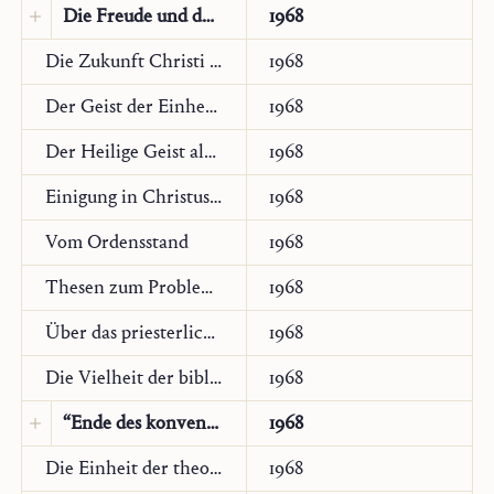
Die Freude und das Kreuz
1968
Die Zukunft Christi – Einheit unseres Lebens
1968
Original:
Deutsch
Der Geist der Einheit im Neuen Testament
1968
Der Heilige Geist als Liebe
1968
Einigung in Christus. Gedanken über die Vielheit der biblischen Theologien und den Geist der Einheit in der Kirche
1968
Vom Ordensstand
1968
Thesen zum Problem der Autorität in der Kirche
1968
Über das priesterliche Amt
1968
Die Vielheit der biblischen Theologien und der Geist der Einheit im Neuen Testament
1968
“Ende des konventionellen Christentums”?
1968
Original:
Deutsch
Die Einheit der theologischen Wissenschaften
1968