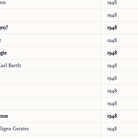
ion
1948
1948
gen?
1948
t
1948
gie
1948
arl Barth
1948
sisch
1948
ogique
144/1 (2022), 95–104
1948
isch
1948
mus
1948
ligen Geistes
1948