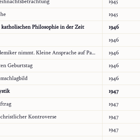
Weihnachtsbetrachtung
1945
che
1945
katholischen Philosophie in der Zeit
1946
ch
1946
nal Catholic Review
20 (Washington, Spring 1993), 147–187
Wie unser Herr die Akademiker nimmt. Kleine Ansprache auf Pauli Bekehrung
1946
ten Geburtstag
1946
mschlagbild
1946
stik
1947
ftrag
1947
christlicher Kontroverse
1947
1947