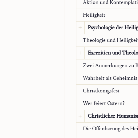
Aktion und Kontemplat
Heiligkeit
Psychologie der Heili
Theologie und Heiligkei
Original:
Deutsch
Exerzitien und Theolo
Zwei Anmerkungen zu K
Original:
Deutsch
Übersetzung:
Franzö
Wahrheit als Geheimnis
Nouvelle revue théol
Christkönigsfest
Übersetzung:
Italien
Wer feiert Ostern?
Christlicher Humanis
Die Offenbarung des Hei
Original:
Deutsch