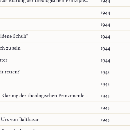
Analogie und Dialektik. Zur Klärung der theologischen Prinzipienlehre Karl Barths
1944
1944
1944
eidene Schuh”
1944
sch zu sein
1944
tter
1944
it retten?
1945
1945
Analogie und Natur. Zur Klärung der theologischen Prinzipienlehre Karl Barths
1945
1945
s Urs von Balthasar
1945