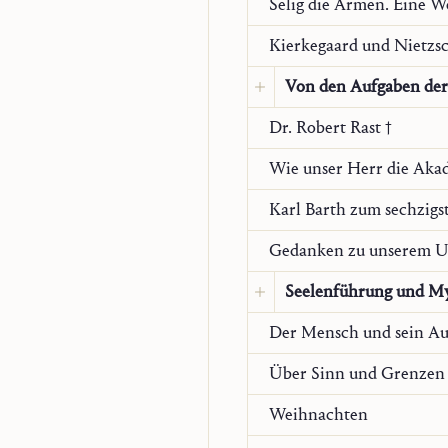
Selig die Armen. Eine 
Kierkegaard und Nietzs
Von den Aufgaben der 
Dr. Robert Rast †
Übersetzung:
Englis
Communio Internatio
Karl Barth zum sechzigs
Gedanken zu unserem U
Seelenführung und My
Der Mensch und sein Au
Original:
Deutsch
Über Sinn und Grenzen 
Weihnachten